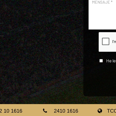
He le
2 10 1616
2410 1616
TC