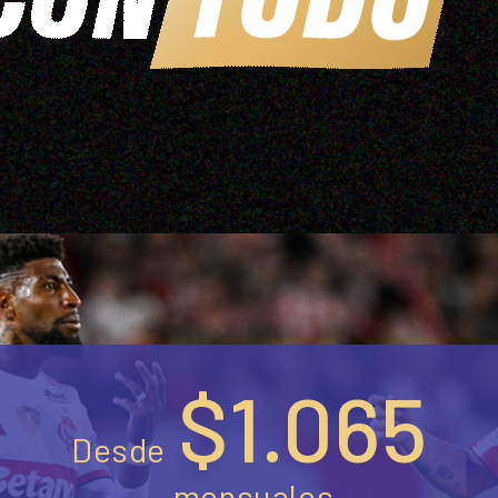
$1.065
Desde
mensuales