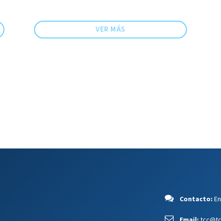
VER MÁS
Contacto:
En
Email:
tcc@tc