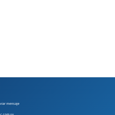
viar mensaje
c.com.uy