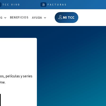
TCC VIVO
FACTURAS
MI TCC
BENEFICIOS
NG
AYUDA
s, películas y series
One.