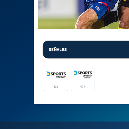
SEÑALES
427
428