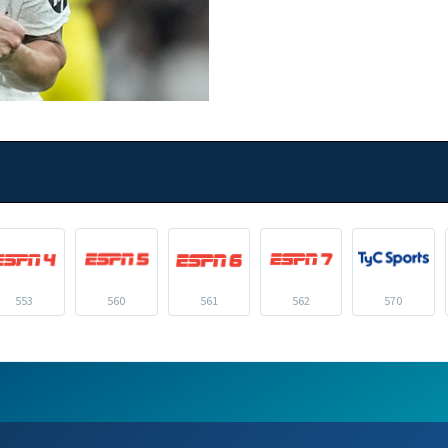
553
560
561
562
570