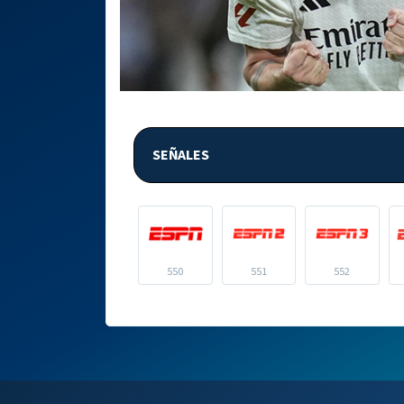
SEÑALES
550
551
552