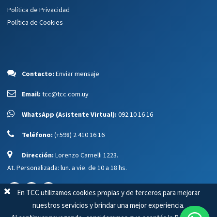
Política de Privacidad
Política de Cookies
Contacto:
Enviar mensaje
Email:
tcc@tcc.com.uy
WhatsApp (Asistente Virtual):
092 10 16 16
Teléfono:
(+598) 2 410 16 16
Dirección:
Lorenzo Carnelli 1223.
At. Personalizada: lun. a vie. de 10 a 18 hs.
En TCC utilizamos cookies propias y de terceros para mejorar
nuestros servicios y brindar una mejor experiencia.